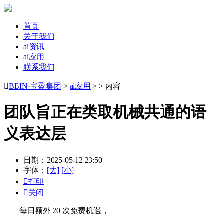
首页
关于我们
ai资讯
ai应用
联系我们

BBIN·宝盈集团
>
ai应用
> > 内容
团队旨正在类取机械共通的语
义表达层
日期：2025-05-12 23:50
字体：
[大]
[小]

打印

关闭
每日额外 20 次免费机遇，